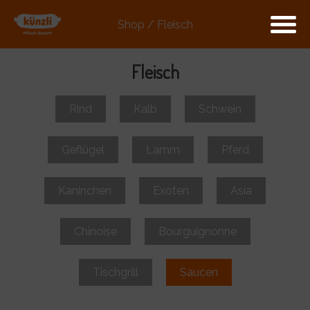
Shop / Fleisch
Fleisch
Rind
Kalb
Schwein
Geflügel
Lamm
Pferd
Kaninchen
Exoten
Asia
Chinoise
Bourguignonne
Tischgrill
Saucen