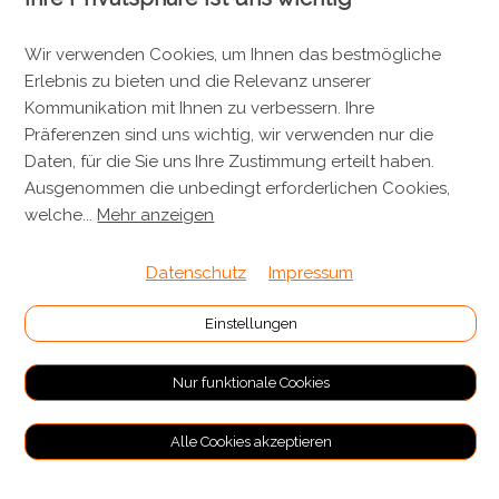
KONTAKT
Metzgerei Künzli AG
Wir verwenden Cookies, um Ihnen das bestmögliche
Erlebnis zu bieten und die Relevanz unserer
Mülistrasse 7
Kommunikation mit Ihnen zu verbessern. Ihre
8143 Stallikon
Präferenzen sind uns wichtig, wir verwenden nur die
+41 44 701 80 80
Daten, für die Sie uns Ihre Zustimmung erteilt haben.
Ausgenommen die unbedingt erforderlichen Cookies,
info@metzgereikuenzli.ch
welche
...
Mehr anzeigen
INFORMATIONEN
Datenschutz
Impressum
Kontakt
Einstellungen
Verpackung & Versand
Nur funktionale Cookies
RECHTLICHES
Alle Cookies akzeptieren
Allgemeine Geschäftsbedingungen
Impressum