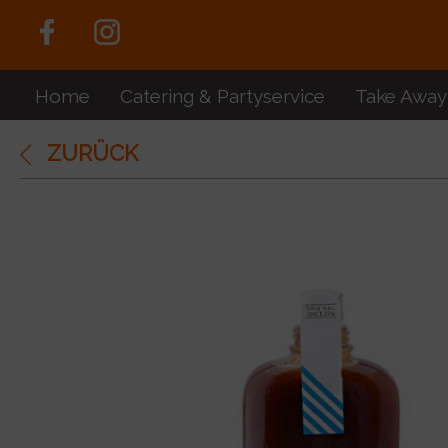
Home
Catering & Partyservice
Take Away
ZURÜCK