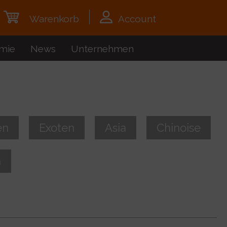
Warenkorb
Account
mie
News
Unternehmen
en
Exoten
Asia
Chinoise
n