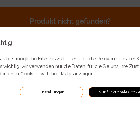
Produkt nicht gefunden?
Rufen sie uns an 044 701 80 80
chtig
s bestmögliche Erlebnis zu bieten und die Relevanz unserer 
s wichtig, wir verwenden nur die Daten, für die Sie uns Ihre Zus
TIONEN
RECHTLICHES
erlichen Cookies, welche
...
Mehr anzeigen
Allgemeine Geschäftsbeding
Einstellungen
Nur funktionale Cooki
 Versand
Impressum
Datenschutz