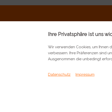
Ihre Privatsphäre ist uns wi
Wir verwenden Cookies, um Ihnen da
verbessern. Ihre Präferenzen sind un
KONTAKT
INFORMA
Ausgenommen die unbedingt erford
Metzgerei Künzli AG
Kontakt
Mülistrasse 7
Datenschutz
Impressum
Verpackung &
8143 Stallikon
+41 44 701 80 80
info@metzgereikuenzli.ch