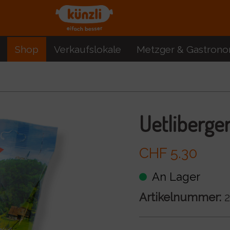
Shop
Verkaufslokale
Metzger & Gastrono
Uetliberger
CHF 5.30
An Lager
Artikelnummer:
2