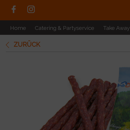
Home
Catering & Partyservice
Take Away
ZURÜCK