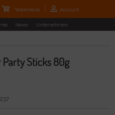
Warenkorb
Account
mie
News
Unternehmen
 Party Sticks 80g
237