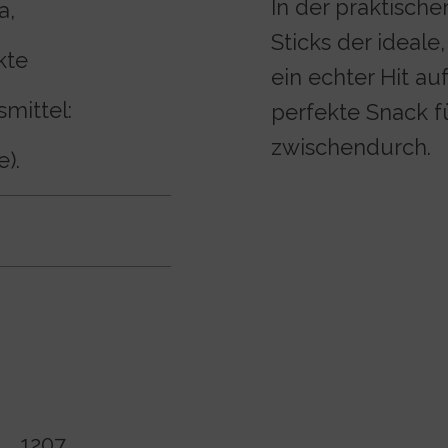
In der praktisch
a,
Sticks der ideale
kte
ein echter Hit au
smittel:
perfekte Snack f
zwischendurch.
).
1207