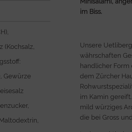
Minisalami, ang
im Biss.
H),
Unsere Uetliberg
z (Kochsalz,
währschaften Ge
sstoff:
handlicher Form 
), Gewürze
dem Zürcher Haus
Rohwurstspezialit
eisesalz
im Kamin gereift
benzucker,
mild würziges Ar
die bei Gross und
Maltodextrin,