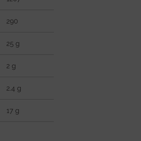
290
25 g
2 g
2.4 g
17 g