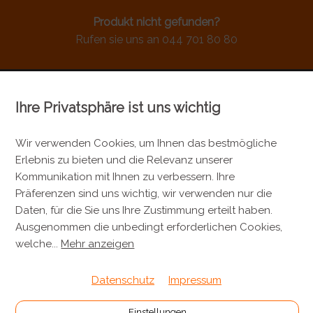
Produkt nicht gefunden?
Rufen sie uns an 044 701 80 80
Ihre Privatsphäre ist uns wichtig
KONTAKT
Metzgerei Künzli AG
Wir verwenden Cookies, um Ihnen das bestmögliche
Erlebnis zu bieten und die Relevanz unserer
Mülistrasse 7
Kommunikation mit Ihnen zu verbessern. Ihre
8143 Stallikon
Präferenzen sind uns wichtig, wir verwenden nur die
+41 44 701 80 80
Daten, für die Sie uns Ihre Zustimmung erteilt haben.
Ausgenommen die unbedingt erforderlichen Cookies,
info@metzgereikuenzli.ch
welche
...
Mehr anzeigen
INFORMATIONEN
Datenschutz
Impressum
Kontakt
Einstellungen