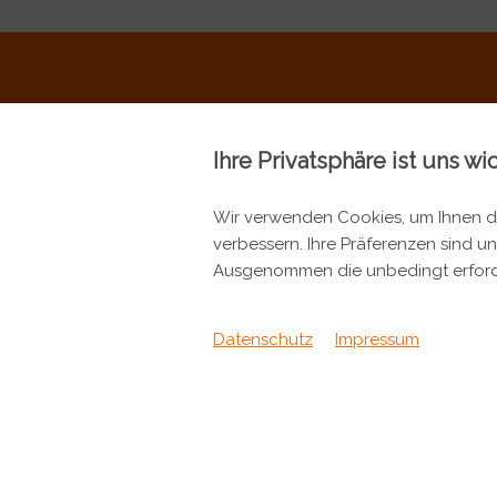
Ihre Privatsphäre ist uns wi
Wir verwenden Cookies, um Ihnen da
verbessern. Ihre Präferenzen sind un
KONTAKT
INFORMA
Ausgenommen die unbedingt erford
Metzgerei Künzli AG
Kontakt
Mülistrasse 7
Datenschutz
Impressum
Verpackung &
8143 Stallikon
+41 44 701 80 80
info@metzgereikuenzli.ch