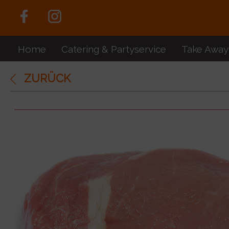
Home
Catering & Partyservice
Take Away
ZURÜCK