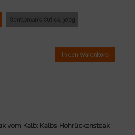
Gentleman`s Cut ca. 300g
In den Warenkorb
eak vom Kalb: Kalbs-Hohrückensteak