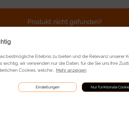
Produkt nicht gefunden?
Rufen sie uns an 044 701 80 80
chtig
s bestmögliche Erlebnis zu bieten und die Relevanz unserer 
s wichtig, wir verwenden nur die Daten, für die Sie uns Ihre Zus
TIONEN
RECHTLICHES
erlichen Cookies, welche
...
Mehr anzeigen
Allgemeine Geschäftsbeding
Einstellungen
Nur funktionale Cooki
 Versand
Impressum
Datenschutz