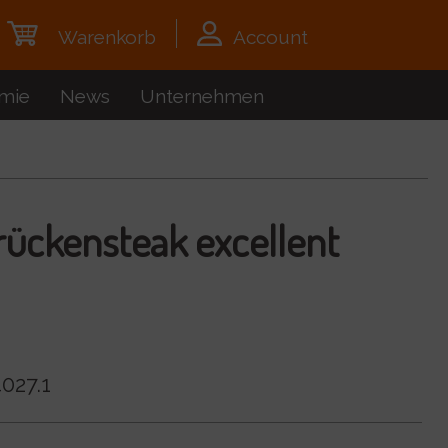
Warenkorb
Account
mie
News
Unternehmen
ückensteak excellent
027.1