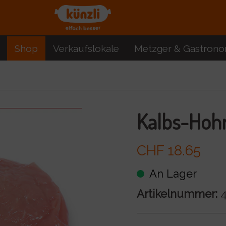
Shop
Verkaufslokale
Metzger & Gastrono
Kalbs-Hohr
CHF 18.65
An Lager
Artikelnummer:
4