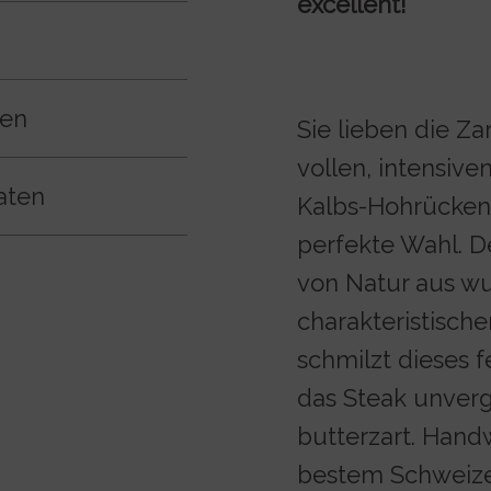
excellent!
ben
Sie lieben die Za
vollen, intensiv
raten
Kalbs-Hohrückens
perfekte Wahl. D
von Natur aus wu
charakteristische
schmilzt dieses f
das Steak unverg
butterzart. Hand
bestem Schweizer