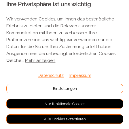
8143 Stallikon
Ihre Privatsphäre ist uns wichtig
+41 44 701 80 80
Wir verwenden Cookies, um Ihnen das bestmögliche
info@metzgereikuenzli.ch
Erlebnis zu bieten und die Relevanz unserer
Kommunikation mit Ihnen zu verbessern. Ihre
INFORMATIONEN
Präferenzen sind uns wichtig, wir verwenden nur die
Daten, für die Sie uns Ihre Zustimmung erteilt haben.
Kontakt
Ausgenommen die unbedingt erforderlichen Cookies,
Verpackung & Versand
welche
...
Mehr anzeigen
Datenschutz
Impressum
RECHTLICHES
Allgemeine Geschäftsbedingungen
Einstellungen
Impressum
Nur funktionale Cookies
Datenschutz
Alle Cookies akzeptieren