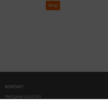
Shop
KONTAKT
Metzgerei Künzli AG
Mülistrasse 7